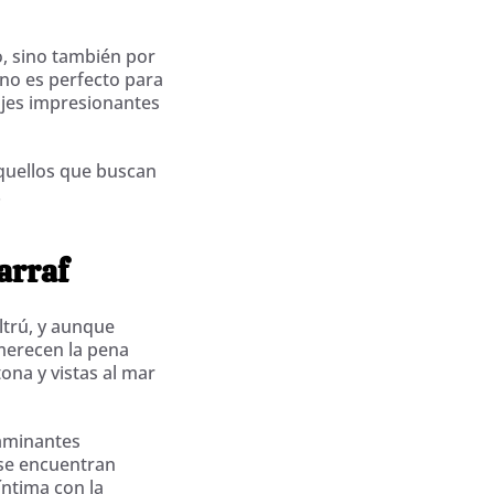
o, sino también por
ino es perfecto para
ajes impresionantes
quellos que buscan
.
arraf
ltrú, y aunque
merecen la pena
ona y vistas al mar
caminantes
se encuentran
ntima con la