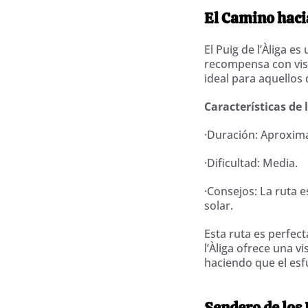
El Camino hacia
El Puig de l’Àliga es
recompensa con vist
ideal para aquello
Características de 
·Duración: Aproxim
·Dificultad: Media.
·Consejos: La ruta e
solar.
Esta ruta es perfec
l’Àliga ofrece una 
haciendo que el esfu
Sendero de los