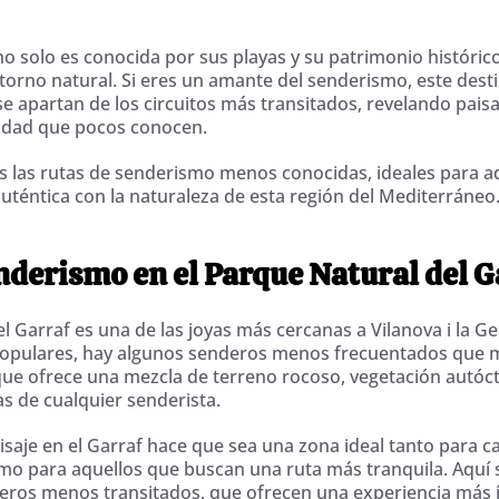
 no solo es conocida por sus playas y su patrimonio históric
orno natural. Si eres un amante del senderismo, este dest
se apartan de los circuitos más transitados, revelando pais
nidad que pocos conocen.
s las rutas de senderismo menos conocidas, ideales para a
téntica con la naturaleza de esta región del Mediterráneo
nderismo en el Parque Natural del G
l Garraf es una de las joyas más cercanas a Vilanova i la Ge
opulares, hay algunos senderos menos frecuentados que 
que ofrece una mezcla de terreno rocoso, vegetación autóct
as de cualquier senderista.
aisaje en el Garraf hace que sea una zona ideal tanto para 
o para aquellos que buscan una ruta más tranquila. Aquí 
eros menos transitados, que ofrecen una experiencia más í