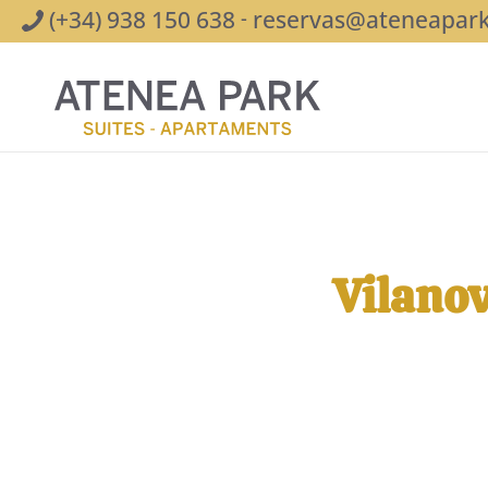
(+34) 938 150 638
reservas@ateneapar
-
Vilanov