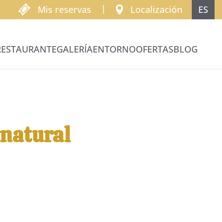
|
FR
Mis reservas
Localización
ES
RESTAURANTE
GALERÍA
ENTORNO
OFERTAS
BLOG
 natural