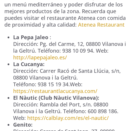
un menú mediterráneo y poder disfrutar de los
mejores productos de la zona. Recuerda que
puedes visitar el restaurante Atenea con comida
de proximidad y alta calidad:
Atenea Restaurant
La Pepa Jaleo
:
Dirección:
Pg. del Carme, 12,
08800
Vilanova i
la Geltrú
. Teléfono:
938 10 09 94
. Web:
http://lapepajaleo.es/
La Cucanya:
Dirección:
Carrer Racó de Santa Llúcia, s/n
,
08800
Vilanova i la Geltrú
.
Teléfono:
938 15 19 34
.Web:
https://restaurantlacucanya.com/
El Nàutic (Club Nàutic Vilanova):
Dirección:
Rambla del Port, s/n
.
08800
Vilanova i la Geltrú
. Teléfono:
600 898 186
.
Web:
https://calblay.com/es/el-nautic/
Genito: