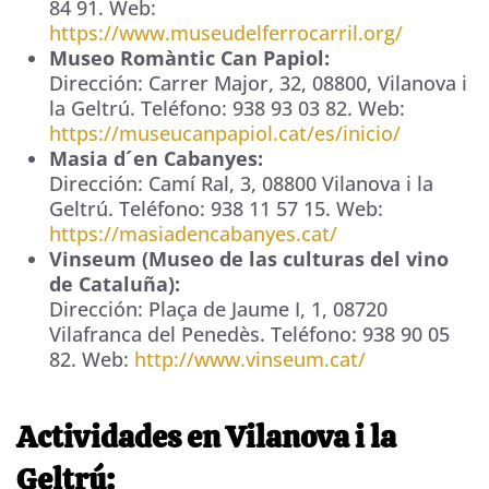
84 91
. Web:
https://www.museudelferrocarril.org/
Museo Romàntic Can Papiol:
Dirección:
Carrer Major, 32
,
08800
,
Vilanova i
la Geltrú
. Teléfono:
938 93 03 82
. Web:
https://museucanpapiol.cat/es/inicio/
Masia d´en Cabanyes:
Dirección:
Camí Ral, 3
,
08800
Vilanova i la
Geltrú
. Teléfono:
938 11 57 15
. Web:
https://masiadencabanyes.cat/
Vinseum (Museo de las culturas del vino
de Cataluña):
Dirección:
Plaça de Jaume I, 1
,
08720
Vilafranca del Penedès
. Teléfono:
938 90 05
82
. Web:
http://www.vinseum.cat/
Actividades en Vilanova i la
Geltrú: