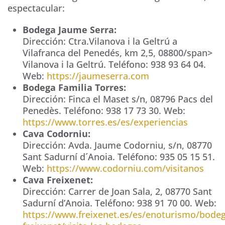
espectacular:
Bodega Jaume Serra:
Dirección:
Ctra.Vilanova i la Geltrú a
Vilafranca del Penedés, km 2,5
,
08800/span>
Vilanova i la Geltrú
. Teléfono:
938 93 64 04
.
Web:
https://jaumeserra.com
Bodega Familia Torres:
Dirección:
Finca el Maset s/n
,
08796
Pacs del
Penedès
. Teléfono:
938 17 73 30
. Web:
https://www.torres.es/es/experiencias
Cava Codorniu:
Dirección:
Avda. Jaume Codorniu, s/n
,
08770
Sant Sadurní d´Anoia
. Teléfono:
935 05 15 51
.
Web:
https://www.codorniu.com/visitanos
Cava Freixenet:
Dirección:
Carrer de Joan Sala, 2
,
08770
Sant
Sadurní d’Anoia. Teléfono:
938 91 70 00
. Web:
https://www.freixenet.es/es/enoturismo/bodeg