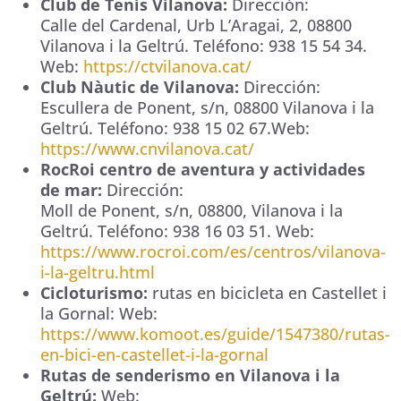
Club de Tenis Vilanova:
Dirección:
Calle del Cardenal, Urb L’Aragai, 2
,
08800
Vilanova i la Geltrú
. Teléfono:
938 15 54 34
.
Web:
https://ctvilanova.cat/
Club Nàutic de Vilanova:
Dirección:
Escullera de Ponent
, s/n,
08800
Vilanova i la
Geltrú
. Teléfono:
938 15 02 67
.Web:
https://www.cnvilanova.cat/
RocRoi centro de aventura y actividades
de mar:
Dirección:
Moll de Ponent, s/n
,
08800
,
Vilanova i la
Geltrú
. Teléfono:
938 16 03 51
. Web:
https://www.rocroi.com/es/centros/vilanova-
i-la-geltru.html
Cicloturismo:
rutas en bicicleta en Castellet i
la Gornal: Web:
https://www.komoot.es/guide/1547380/rutas-
en-bici-en-castellet-i-la-gornal
Rutas de senderismo en Vilanova i la
Geltrú:
Web: