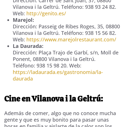
Dirección:
Carrer de Sant Joan, 37
,
08800
Vilanova i la Geltrú
. Teléfono:
938 93 24 82
.
Web:
http://genito.es/
Marejol:
Dirección:
Passeig de Ribes Roges, 35
,
08800
Vilanova i la Geltrú
. Teléfono:
938 15 56 82
.
Web:
https://www.marejolrestaurant.com/
La Daurada:
Dirección:
Plaça Trajo de Garbí, s/n
, Moll de
Ponent,
08800
Vilanova i la Geltrú
.
Teléfono:
938 15 98 20
. Web:
https://ladaurada.es/gastronomia/la-
daurada
Cine en Vilanova i la Geltrú:
Además de comer, algo que no conoce mucha
gente y que es muy bonito para pasar unas
horas en familia y aislarte de la calor son los