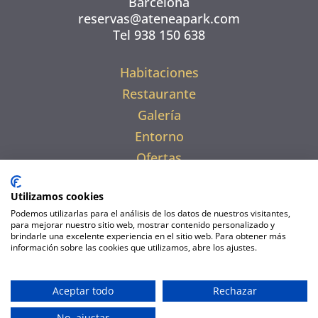
Barcelona
reservas@ateneapark.com
Tel 938 150 638
Habitaciones
Restaurante
Galería
Entorno
Ofertas
Utilizamos cookies
Podemos utilizarlas para el análisis de los datos de nuestros visitantes,
para mejorar nuestro sitio web, mostrar contenido personalizado y
brindarle una excelente experiencia en el sitio web. Para obtener más
información sobre las cookies que utilizamos, abre los ajustes.
Politica de Cookies
|
Política de privacidad
|
Condiciones de reserva
|
Aviso legal
|
Aceptar todo
Rechazar
Administrar cookies
No, ajustar