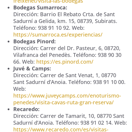
freixenet/visita-las-bodegas
Bodegas Sumarroca:
Dirección:
Barrio El Rebato Crta. de Sant
Sadurní a Gelida, km. 15
,
08739
,
Subirats
.
Teléfono:
938 91 10 92
. Web:
https://sumarroca.es/experiencias/
Bodegas Pinord:
Dirección:
Carrer del Dr. Pasteur, 6
,
08720
,
Vilafranca del Penedès
. Teléfono:
938 90 30
66
. Web:
https://es.pinord.com/
Juvé & Camps:
Dirección:
Carrer de Sant Venat, 1
,
08770
Sant Sadurní d’Anoia
. Teléfono:
938 91 10 00
.
Web:
https://www.juveycamps.com/enoturismo-
penedes/visita-cavas-ruta-gran-reserva/
Recaredo:
Dirección:
Carrer de Tamarit, 10
,
08770
Sant
Sadurní d’Anoia
. Teléfono:
938 91 02 14
. Web:
https://www.recaredo.com/es/visitas-