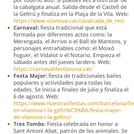
por todo lo alto. Si puedes ves a disfrutar de
la cabalgata anual. Salida desde el Castell de
la Geltrú y finaliza en la Plaça de la Vila. Web:
https://www.vilanova.cat/cavalcada_de_reis
Carnaval:
fiesta tradicional que está
formada por diferentes actos como: la
Merengada, el Arrivo o el Ball de Mantons, y
personajes entrañables como: el Moixó
Foguer, el Vidalot o el Notario. Empieza el
sábado antes del jueves lardero. Web:
https://carnavaldevilanova.cat/
Festa Major:
fiesta de tradicionales bailes
populares y actividades para todas las
edades. Se inicia a finales de julio y finaliza el
6 de agosto. Web:
https://www.nuestrasfiestas.com/barcelona/fie
en-vilanova-i-la-geltr%C3%BA/festa-major-
de-vilanova-i-la-geltru/
Tres Tombs:
Fiesta celebrada en honor a
Sant Antoni Abat, patrón de los animales. Se