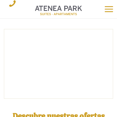
FECHA ENTRADA
FECHA SALIDA
6
7
Agosto, 2026
Agosto, 2026
JUEVES
VIERNES
HABIT.
RESERVAR
Descubre nuestras ofertas