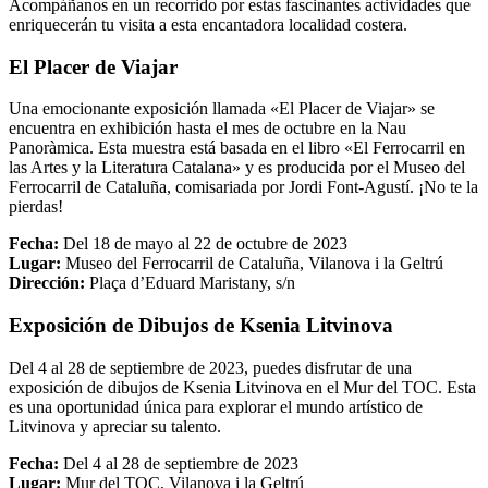
Acompáñanos en un recorrido por estas fascinantes actividades que
enriquecerán tu visita a esta encantadora localidad costera.
El Placer de Viajar
Una emocionante exposición llamada «El Placer de Viajar» se
encuentra en exhibición hasta el mes de octubre en la Nau
Panoràmica. Esta muestra está basada en el libro «El Ferrocarril en
las Artes y la Literatura Catalana» y es producida por el Museo del
Ferrocarril de Cataluña, comisariada por Jordi Font-Agustí. ¡No te la
pierdas!
Fecha:
Del 18 de mayo al 22 de octubre de 2023
Lugar:
Museo del Ferrocarril de Cataluña, Vilanova i la Geltrú
Dirección:
Plaça d’Eduard Maristany, s/n
Exposición de Dibujos de Ksenia Litvinova
Del 4 al 28 de septiembre de 2023, puedes disfrutar de una
exposición de dibujos de Ksenia Litvinova en el Mur del TOC. Esta
es una oportunidad única para explorar el mundo artístico de
Litvinova y apreciar su talento.
Fecha:
Del 4 al 28 de septiembre de 2023
Lugar:
Mur del TOC, Vilanova i la Geltrú