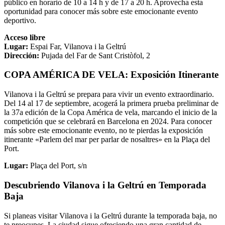
público en horario de 10 a 14 h y de 17 a 20 h. Aprovecha esta
oportunidad para conocer más sobre este emocionante evento
deportivo.
Acceso libre
Lugar:
Espai Far, Vilanova i la Geltrú
Dirección:
Pujada del Far de Sant Cristòfol, 2
COPA AMÉRICA DE VELA: Exposición Itinerante
Vilanova i la Geltrú se prepara para vivir un evento extraordinario.
Del 14 al 17 de septiembre, acogerá la primera prueba preliminar de
la 37a edición de la Copa América de vela, marcando el inicio de la
competición que se celebrará en Barcelona en 2024. Para conocer
más sobre este emocionante evento, no te pierdas la exposición
itinerante «Parlem del mar per parlar de nosaltres» en la Plaça del
Port.
Lugar:
Plaça del Port, s/n
Descubriendo Vilanova i la Geltrú en Temporada
Baja
Si planeas visitar Vilanova i la Geltrú durante la temporada baja, no
te preocupes. La ciudad sigue ofreciendo una gran cantidad de