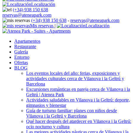
Localización
(+34) 938 150 638
reservas@ateneapark.com
(+34) 938 150 638
-
reservas@ateneapark.com
Mis reservas
|
Localización
Apartamentos
Restaurante
Galería
Entorno
Ofertas
BLOG
Los eventos locales del año: ferias, exposiciones y
actividades culturales cerca de Vilanova i la Geltrú y
Barcelona
Excursiones románticas en pareja cerca de Vilanova i la
Geltrú | Atenea Park
Actividades saludables en Vilanova i la Geltrú: deporte,
gimnasios y bienestar
Guía de turismo familiar: planes con niños desde
Vilanova i la Geltrú y Barcelona
Qué hacer después del atardecer en Vilanova i la Geltrú:
ocio nocturno y cultura
Las mejores actividades náuticas cerca de Vilanova i la