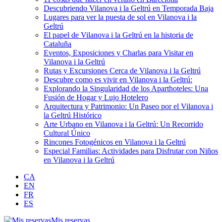
Descubriendo Vilanova i la Geltrú en Temporada Baja
Lugares para ver la puesta de sol en Vilanova i la
Geltrú
El papel de Vilanova i la Geltrú en la historia de
Cataluña
Eventos, Exposiciones y Charlas para Visitar en
Vilanova i la Geltrú
Rutas y Excursiones Cerca de Vilanova i la Geltrú
Descubre como es vivir en Vilanova i la Geltrú:
Explorando la Singularidad de los Aparthoteles: Una
Fusión de Hogar y Lujo Hotelero
Arquitectura y Patrimonio: Un Paseo por el Vilanova i
la Geltrú Histórico
Arte Urbano en Vilanova i la Geltrú: Un Recorrido
Cultural Único
Rincones Fotogénicos en Vilanova i la Geltrú
Especial Familias: Actividades para Disfrutar con Niños
en Vilanova i la Geltrú
CA
EN
FR
ES
Mis reservas