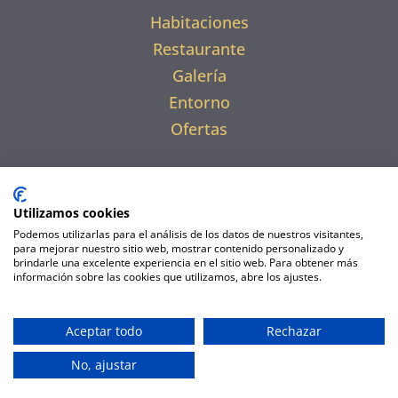
Habitaciones
Restaurante
Galería
Entorno
Ofertas
Utilizamos cookies
Podemos utilizarlas para el análisis de los datos de nuestros visitantes,
para mejorar nuestro sitio web, mostrar contenido personalizado y
brindarle una excelente experiencia en el sitio web. Para obtener más
información sobre las cookies que utilizamos, abre los ajustes.
Politica de Cookies
|
Política de privacidad
|
Aceptar todo
Rechazar
Condiciones de reserva
|
Aviso legal
|
No, ajustar
Administrar cookies