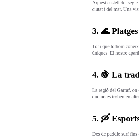
Aquest castell del segl
ciutat i del mar. Una vi
3. 🌊 Platge
Tot i que tothom coneix l
úniques. El nostre apart
4. 🍇 La trad
La regió del Garraf, on e
que no es troben en altre
5. 🛶 Esport
Des de paddle surf fins 