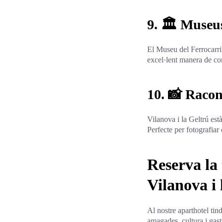
9. 🏛️ Museu
El Museu del Ferrocarril
excel·lent manera de con
10. 📸 Racon
Vilanova i la Geltrú està
Perfecte per fotografia
Reserva la 
Vilanova i 
Al nostre aparthotel tind
amagades, cultura i gas