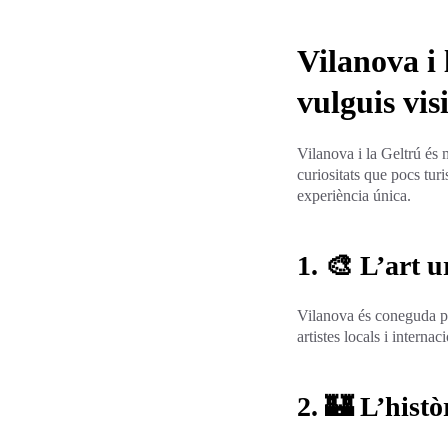
Vilanova i 
vulguis vis
Vilanova i la Geltrú és m
curiositats que pocs turi
experiència única.
1. 🎨 L’art 
Vilanova és coneguda pel
artistes locals i intern
2. 🏰 L’histò