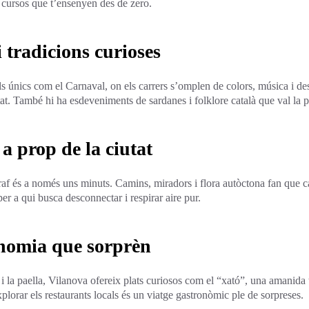
 i cursos que t’ensenyen des de zero.
i tradicions curioses
als únics com el Carnaval, on els carrers s’omplen de colors, música i des
tat. També hi ha esdeveniments de sardanes i folklore català que val la 
 a prop de la ciutat
raf és a només uns minuts. Camins, miradors i flora autòctona fan que c
er a qui busca desconnectar i respirar aire pur.
onomia que sorprèn
 i la paella, Vilanova ofereix plats curiosos com el “xató”, una amanida
xplorar els restaurants locals és un viatge gastronòmic ple de sorpreses.