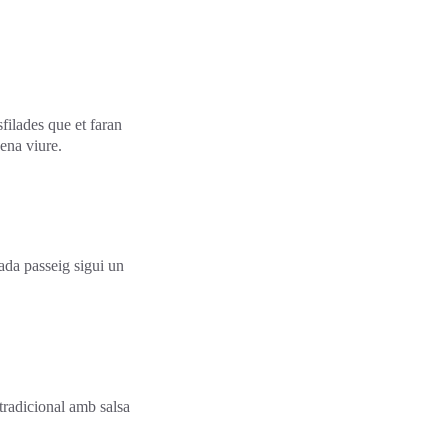
filades que et faran
pena viure.
ada passeig sigui un
 tradicional amb salsa