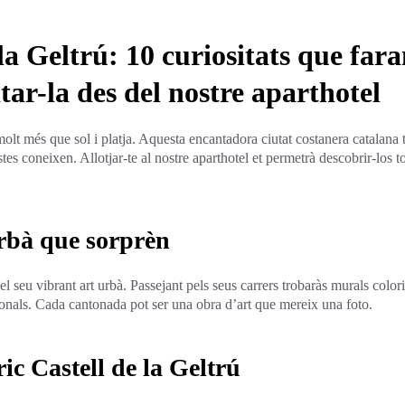
la Geltrú: 10 curiositats que far
itar-la des del nostre aparthotel
olt més que sol i platja. Aquesta encantadora ciutat costanera catalana té
stes coneixen. Allotjar-te al nostre aparthotel et permetrà descobrir-los to
urbà que sorprèn
 seu vibrant art urbà. Passejant pels seus carrers trobaràs murals colorits
acionals. Cada cantonada pot ser una obra d’art que mereix una foto.
ric Castell de la Geltrú