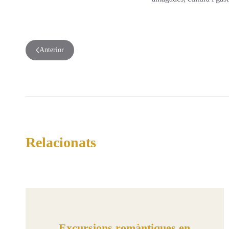
Anterior
Relacionats
Excursions romàntiques en