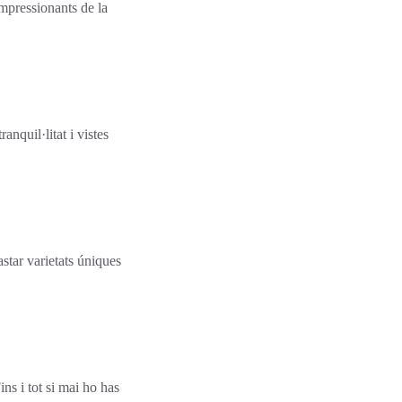
mpressionants de la
anquil·litat i vistes
astar varietats úniques
ns i tot si mai ho has