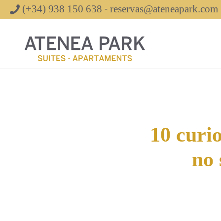
(+34) 938 150 638
reservas@ateneapark.com
-
10 curio
no 