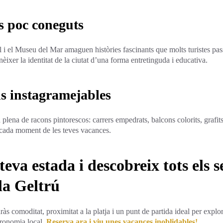
s poc coneguts
 i el Museu del Mar amaguen històries fascinants que molts turistes pas
èixer la identitat de la ciutat d’una forma entretinguda i educativa.
s instagramejables
 plena de racons pintorescos: carrers empedrats, balcons colorits, grafits a
r cada moment de les teves vacances.
teva estada i descobreix tots els s
la Geltrú
ràs comoditat, proximitat a la platja i un punt de partida ideal per explor
tronomia local.
Reserva ara i viu unes vacances inoblidables!