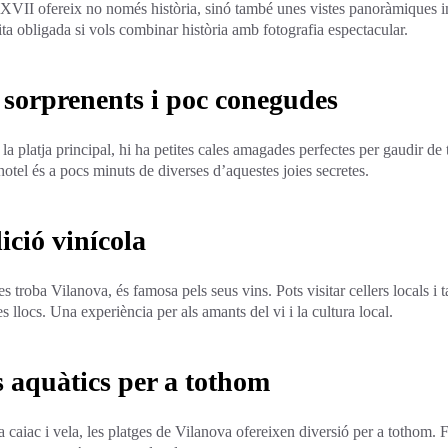
e XVII ofereix no només història, sinó també unes vistes panoràmiques i
sita obligada si vols combinar història amb fotografia espectacular.
s sorprenents i poc conegudes
a platja principal, hi ha petites cales amagades perfectes per gaudir de tr
hotel és a pocs minuts de diverses d’aquestes joies secretes.
ició vinícola
s troba Vilanova, és famosa pels seus vins. Pots visitar cellers locals i t
s llocs. Una experiència per als amants del vi i la cultura local.
s aquàtics per a tothom
a caiac i vela, les platges de Vilanova ofereixen diversió per a tothom. Fi