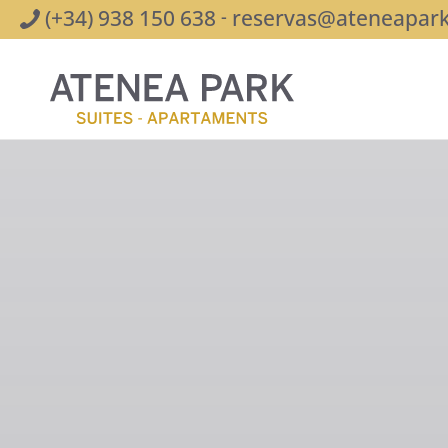
(+34) 938 150 638
reservas@ateneapar
-