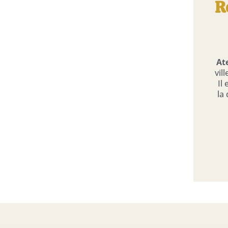
R
At
vil
Il
la